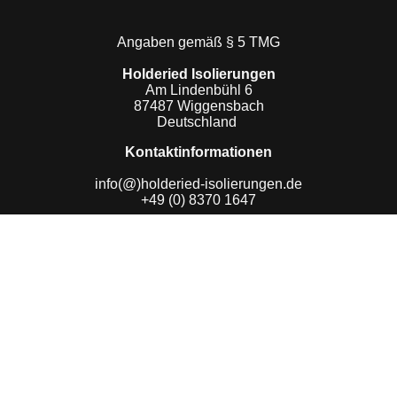
Angaben gemäß § 5 TMG
Holderied Isolierungen
Am Lindenbühl 6
87487 Wiggensbach
Deutschland
Kontaktinformationen
info(@)holderied-isolierungen.de
+49 (0) 8370 1647
Geschäftsführer
Lars Holdefried
Geschäfts-ID-Nr.
127/ 230/ 50284
Aufsichtsbehörde
Kempten HRB 7937
lattform zur Online-Streitbeilegung der Europäischen Kommissi
http://ec.europa.eu/consumers/odr/